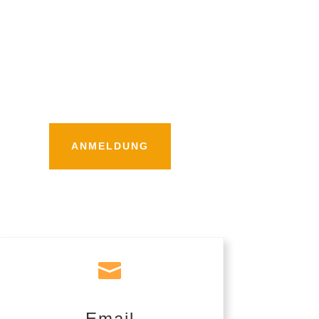
ANMELDUNG

Email