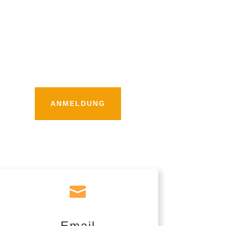
ANMELDUNG

Email