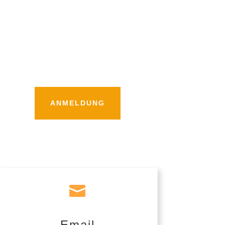
ANMELDUNG

Email